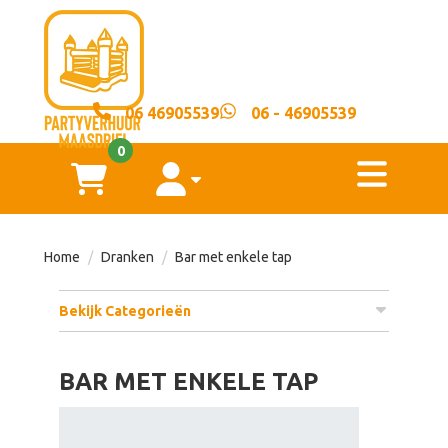
sluiten
×
06 46905539
06 - 46905539
Home
0
toggl
Springkussens
winkelwagen
account
Voorwaarden
Home
Dranken
Bar met enkele tap
Over
Bekijk Categorieën
ons
BAR MET ENKELE TAP
Contact