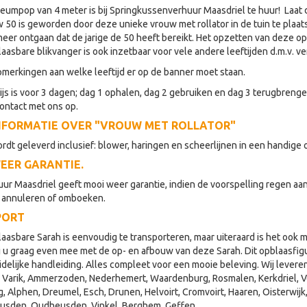
eumpop van 4 meter is bij Springkussenverhuur Maasdriel te huur! Laat d
50 is geworden door deze unieke vrouw met rollator in de tuin te plaatse
eer ontgaan dat de jarige de 50 heeft bereikt. Het opzetten van deze op
aasbare blikvanger is ook inzetbaar voor vele andere leeftijden d.m.v. 
pmerkingen aan welke leeftijd er op de banner moet staan.
js is voor 3 dagen; dag 1 ophalen, dag 2 gebruiken en dag 3 terugbrenge
contact met ons op.
NFORMATIE OVER "VROUW MET ROLLATOR"
rdt geleverd inclusief: blower, haringen en scheerlijnen in een handige
EER GARANTIE.
uur Maasdriel geeft mooi weer garantie, indien de voorspelling regen aan
 annuleren of omboeken.
PORT
asbare Sarah is eenvoudig te transporteren, maar uiteraard is het ook m
j u graag even mee met de op- en afbouw van deze Sarah. Dit opblaasfigu
idelijke handleiding. Alles compleet voor een mooie beleving. Wij lever
, Varik, Ammerzoden, Nederhemert, Waardenburg, Rosmalen, Kerkdriel, Ve
g, Alphen, Dreumel, Esch, Drunen, Helvoirt, Cromvoirt, Haaren, Oisterwi
eusden, Oudheusden, Vinkel, Berghem, Geffen.