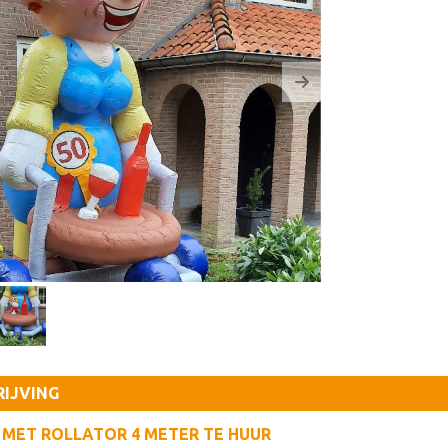
us
Next
IJVING
MET ROLLATOR 4 METER TE HUUR