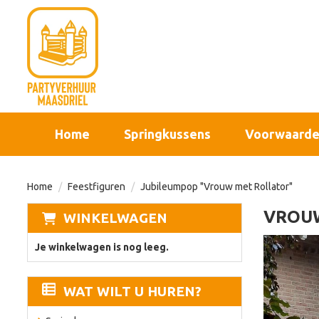
sluiten
×
Home
Springkussens
Home
Springkussens
Voorwaard
Voorwaarden
Home
Feestfiguren
Jubileumpop "Vrouw met Rollator"
VROU
WINKELWAGEN
Over ons
Je winkelwagen is nog leeg.
Contact
WAT WILT U HUREN?