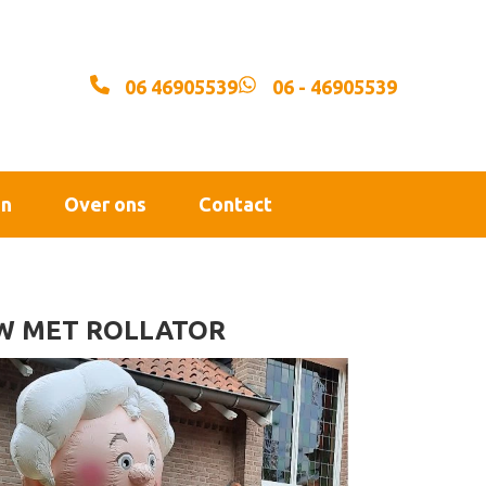
06 46905539
06 - 46905539
en
Over ons
Contact
W MET ROLLATOR