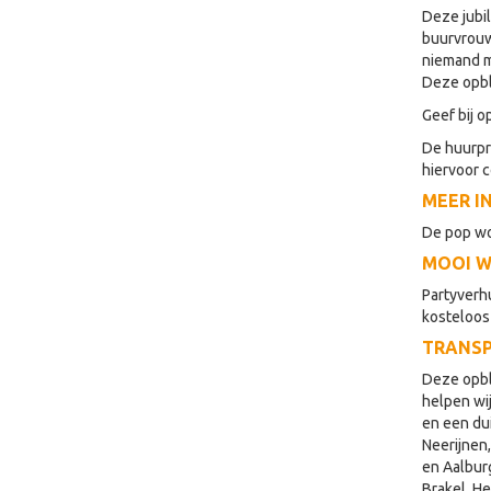
Deze jubil
buurvrouw 
niemand m
Deze opbl
Geef bij o
De huurpri
hiervoor 
MEER I
De pop wo
MOOI W
Partyverh
kosteloos
TRANS
Deze opbla
helpen wi
en een du
Neerijnen
en Aalbur
Brakel, H