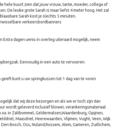
e hele buurt zien dat jouw vrouw, tante, moeder, collega of
n. De leuke grote Sarah is maar liefst 4 meter hoog. Het zal
blaasbare Sarah kost je slechts 5 minuten.
verwisselbare verkeersbordbanners
n Extra dagen uenis in overleg uiteraard mogelijk, neem
 opbergzak. Eenvoudig in een auto te vervoeren.
 geeft kunt u uw springkussen tot 1 dag van te voren
ogelijk dat wij deze bezorgen en als we er toch zijn dan
ur wordt geleverd inclusief blower, verankeringsmateriaal
en oa. in Zaltbommel, Geldermalsen,Waardenburg, Opijnen,
lddriel, Maasdriel, Heerewaarden, Vlijmen, Vught, Veen, Wijk
jk, Den Bosch, Oss, Nuland,Rossem, Alem, Gameren, Zuillichem,