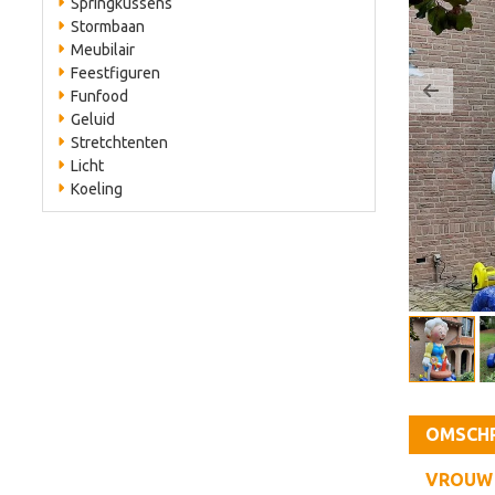
Springkussens
zoeken
Stormbaan
Meubilair
Feestfiguren
Funfood
Previo
Geluid
Stretchtenten
Licht
Koeling
OMSCHR
VROUW 