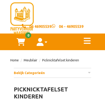
sluiten
×
06 46905539
06 - 46905539
Home
0
toggl
Springkussens
winkelwagen
account
Voorwaarden
Home
Meubilair
Picknicktafelset kinderen
Over
Bekijk Categorieën
ons
PICKNICKTAFELSET
Contact
KINDEREN