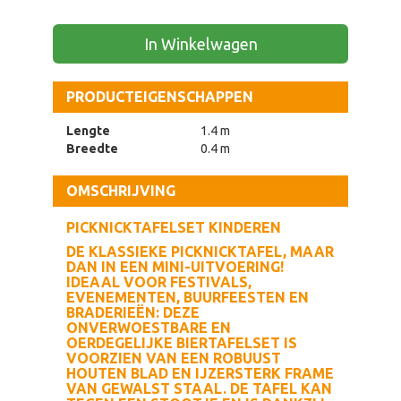
In Winkelwagen
PRODUCTEIGENSCHAPPEN
Lengte
1.4 m
Breedte
0.4 m
OMSCHRIJVING
PICKNICKTAFELSET KINDEREN
DE KLASSIEKE PICKNICKTAFEL, MAAR
DAN IN EEN MINI-UITVOERING!
IDEAAL VOOR FESTIVALS,
EVENEMENTEN, BUURFEESTEN EN
BRADERIEËN: DEZE
ONVERWOESTBARE EN
OERDEGELIJKE BIERTAFELSET IS
VOORZIEN VAN EEN ROBUUST
HOUTEN BLAD EN IJZERSTERK FRAME
VAN GEWALST STAAL. DE TAFEL KAN