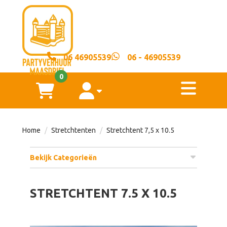
sluiten
×
06 46905539
06 - 46905539
Home
0
toggl
Springkussens
winkelwagen
account
Voorwaarden
Home
Stretchtenten
Stretchtent 7,5 x 10.5
Over
Bekijk Categorieën
ons
STRETCHTENT 7.5 X 10.5
Contact