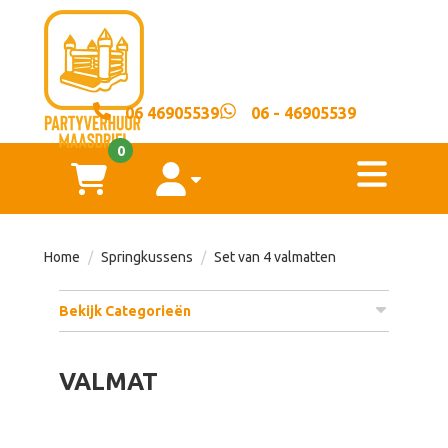
sluiten
×
06 46905539
06 - 46905539
Home
0
toggl
Springkussens
winkelwagen
account
Voorwaarden
Home
Springkussens
Set van 4 valmatten
Over
Bekijk Categorieën
ons
VALMAT
Contact