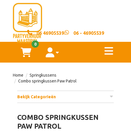
sluiten
×
06 46905539
06 - 46905539
Home
0
toggl
Springkussens
winkelwagen
account
Voorwaarden
Home
Springkussens
Combo springkussen Paw Patrol
Over
ons
Bekijk Categorieën
Contact
COMBO SPRINGKUSSEN
PAW PATROL